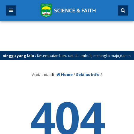
 minggu yang lalu
/ Kesempatan baru untuk tumbuh, melangka maju,dan menjad
Anda ada di :
Home
/
Sekilas Info
/
404