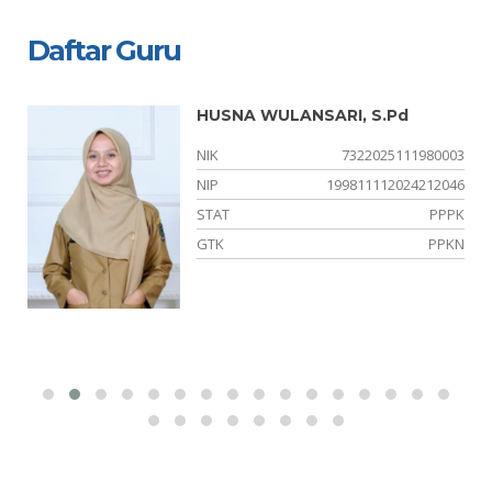
Daftar Guru
HUSNA WULANSARI, S.Pd
01
NIK
7322025111980003
23
NIP
199811112024212046
NS
STAT
PPPK
IA
GTK
PPKN