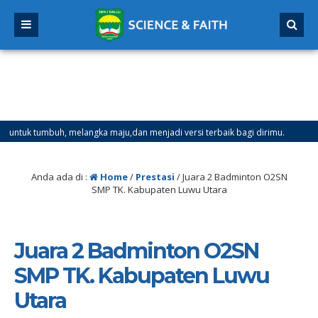
tumbuh, melangka maju,dan menjadi versi terbaik bagi dirimu.
4 bu
lai Tanggal 21 Desember 2025 sd Tanggal 4 Januari 2026
Anda ada di :
Home
/
Prestasi
/
Juara 2 Badminton O2SN
SMP TK. Kabupaten Luwu Utara
Juara 2 Badminton O2SN
SMP TK. Kabupaten Luwu
Utara