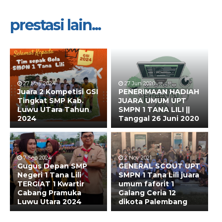
prestasi lain...
27 May 2024
27 Jun 2020
Juara 2 Kompetisi GSI
PENERIMAAN HADIAH
Tingkat SMP Kab.
JUARA UMUM UPT
Luwu UTara Tahun
SMPN 1 TANA LILI ||
2024
Tanggal 26 Juni 2020
7 Sep 2024
2 Nov 2021
Gugus Depan SMP
GENERAL SCOUT UPT
Negeri 1 Tana Lili
SMPN 1 Tana Lili juara
TERGIAT 1 Kwartir
umum faforit 1
Cabang Pramuka
Galang Ceria 12
Luwu Utara 2024
dikota Palembang