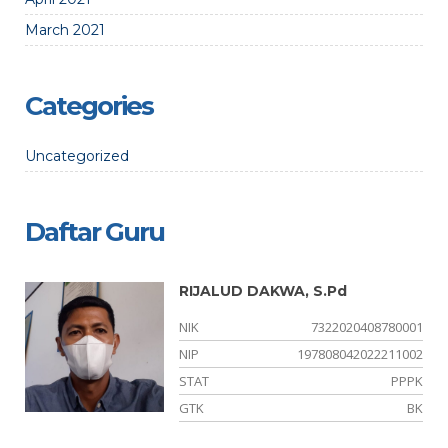
March 2021
Categories
Uncategorized
Daftar Guru
RIJALUD DAKWA, S.Pd
34
NIK
7322020408780001
20
NIP
197808042022211002
NS
STAT
PPPK
KA
GTK
BK