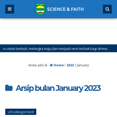
ntuk tumbuh, melangka maju,dan menjadi versi terbaik bagi dirimu.
il Mulai Tanggal 21 Desember 2025 sd Tanggal 4 Januari 2026
Anda ada di :
Home
/
2023
/
January
Arsip bulan January 2023
Uncategorized