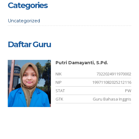
Categories
Uncategorized
Daftar Guru
Putri Damayanti, S.Pd.
01
NIK
7322024911970002
-
NIP
199711082025212116
ER
STAT
PW
SI
GTK
Guru Bahasa Inggris