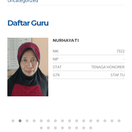
Uncategorized
Daftar Guru
NURHAYATI
01
NIK
7322
03
NIP
-
NS
STAT
TENAGA HONORER
AH
GTK
STAF TU