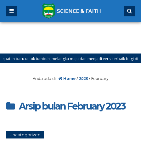
tan baru untuk tumbuh, melangka maju,dan menjadi versi terbaik bagi dirimu.
Anda ada di :
Home
/
2023
/
February
Arsip bulan February 2023
Uncategorized