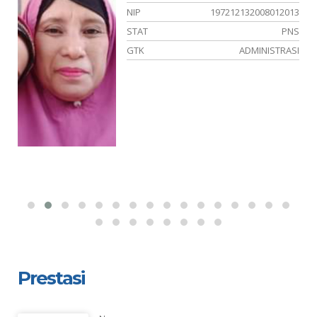
34
NIP
197212132008012013
PK
STAT
PNS
YA
GTK
ADMINISTRASI
Prestasi