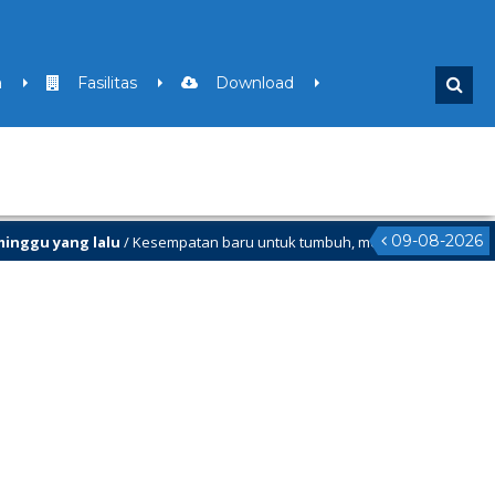
a
Fasilitas
Download
09-08-2026
ggu yang lalu
/ Kesempatan baru untuk tumbuh, melangka maju,dan menja
an yang lalu
/ Libur Semester Ganjil Mulai Tanggal 21 Desember 2025 sd T