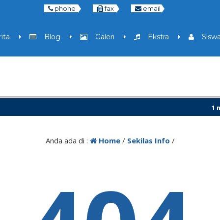
phone
fax
email
ita
Blog
Galeri
Ekstra
Sisw
1 min
7 bul
Anda ada di :
Home
/
Sekilas Info
/