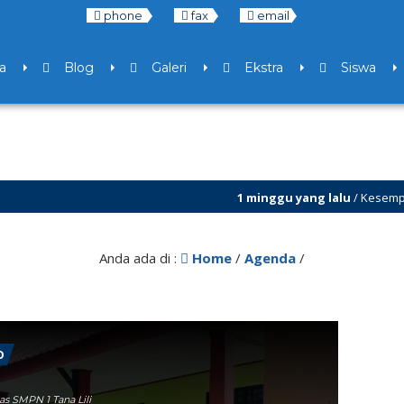
phone
fax
email
a
Blog
Galeri
Ekstra
Siswa
1 minggu yang lalu
/ Kesempatan baru un
7 bulan yang lalu
/ Libur Semester Ganjil
Anda ada di :
Home
/
Agenda
/
0
s SMPN 1 Tana Lili