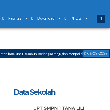
Fasilitas
Download
PPDB
06-08-2026
tuk tumbuh, melangka maju,dan menjadi versi terbaik bagi dirimu.
 Mulai Tanggal 21 Desember 2025 sd Tanggal 4 Januari 2026
Data Sekolah
UPT SMPN 1 TANA LILI