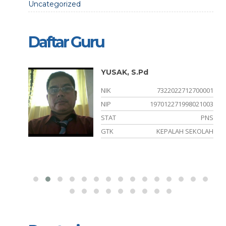
Uncategorized
Daftar Guru
YUSAK, S.Pd
710074
NIK
7322022712700001
122001
NIP
197012271998021003
PNS
STAT
PNS
BUDAYA
GTK
KEPALAH SEKOLAH