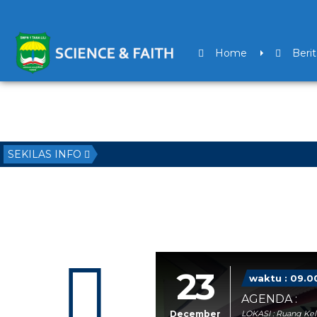
Home
Berit
SEKILAS INFO
23
waktu : 09.0
AGENDA :
December
LOKASI : Ruang Kela