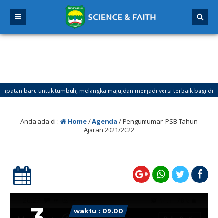
baru untuk tumbuh, melangka maju,dan menjadi versi terbaik bagi dirimu.
r Ganjil Mulai Tanggal 21 Desember 2025 sd Tanggal 4 Januari 2026
Anda ada di :
Home
/
Agenda
/
Pengumuman PSB Tahun
Ajaran 2021/2022
3
waktu : 09.00