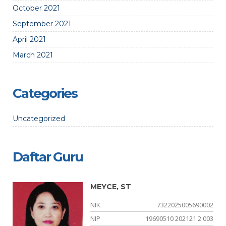
October 2021
September 2021
April 2021
March 2021
Categories
Uncategorized
Daftar Guru
MEYCE, ST
01
NIK
7322025005690002
-
NIP
19690510 202121 2 003