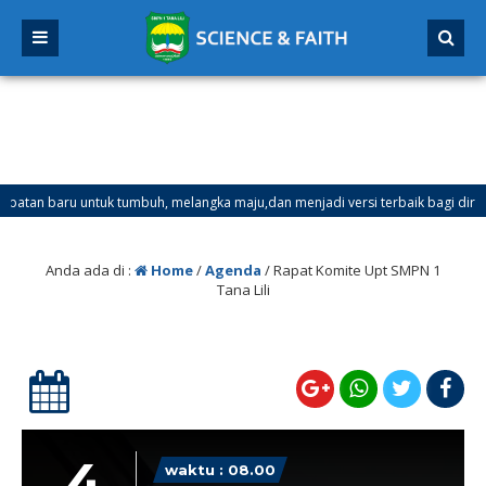
aru untuk tumbuh, melangka maju,dan menjadi versi terbaik bagi dirimu.
 Ganjil Mulai Tanggal 21 Desember 2025 sd Tanggal 4 Januari 2026
Anda ada di :
Home
/
Agenda
/
Rapat Komite Upt SMPN 1
Tana Lili
4
waktu : 08.00