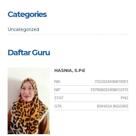
Categories
Uncategorized
Daftar Guru
HASNIA, S.Pd
03
NIK
7322024306810001
46
NIP
197906032008012015
PK
STAT
PNS
KN
GTK
BAHASA INGGRIS