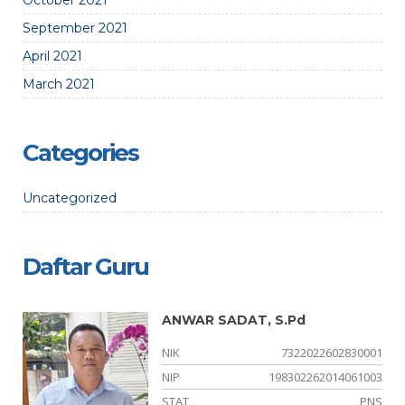
October 2021
September 2021
April 2021
March 2021
Categories
Uncategorized
Daftar Guru
ANWAR SADAT, S.Pd
02
NIK
7322022602830001
04
NIP
198302262014061003
NS
STAT
PNS