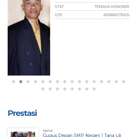
ER
STAT
TENAGA HONORER
AM
GTK
ADMINISTRASI
Prestasi
Nama :
Gugus Depan SMP Negeri 1 Tana Lili