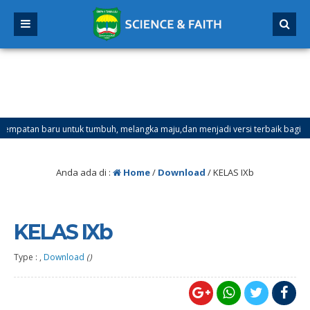
atan baru untuk tumbuh, melangka maju,dan menjadi versi terbaik bagi dirimu
mester Ganjil Mulai Tanggal 21 Desember 2025 sd Tanggal 4 Januari 2026
Anda ada di :
Home
/
Download
/
KELAS IXb
KELAS IXb
Type : ,
Download
()