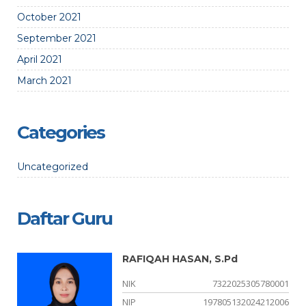
October 2021
September 2021
April 2021
March 2021
Categories
Uncategorized
Daftar Guru
RAFIQAH HASAN, S.Pd
74
NIK
7322025305780001
01
NIP
197805132024212006