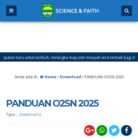
tan baru untuk tumbuh, melangka maju,dan menjadi versi terbaik bagi dirimu.
ester Ganjil Mulai Tanggal 21 Desember 2025 sd Tanggal 4 Januari 2026
Anda ada di :
Home
/
Download
/
PANDUAN O2SN 2025
PANDUAN O2SN 2025
Type : ,
Download
()