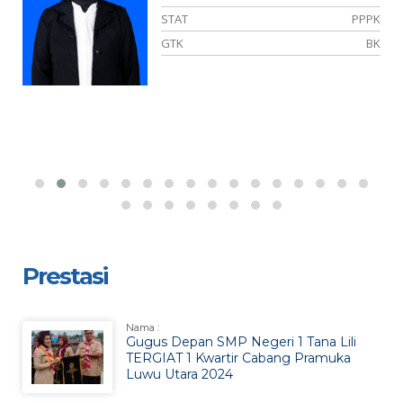
NS
STAT
PPPK
YA
GTK
BK
Prestasi
Nama :
Gugus Depan SMP Negeri 1 Tana Lili
TERGIAT 1 Kwartir Cabang Pramuka
Luwu Utara 2024