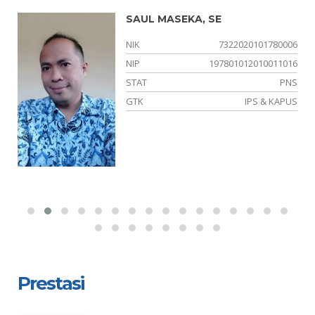
SAUL MASEKA, SE
02
NIK
7322020101780006
04
NIP
197801012010011016
NS
STAT
PNS
PA
GTK
IPS & KAPUS
Prestasi