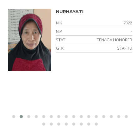
NURHAYATI
74
NIK
7322
01
NIP
-
NS
STAT
TENAGA HONORER
YA
GTK
STAF TU