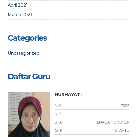
April 2021
March 2021
Categories
Uncategorized
Daftar Guru
NURHAYATI
01
NIK
7322
01
NIP
-
NS
STAT
TENAGA HONORER
GTK
STAF TU
ER