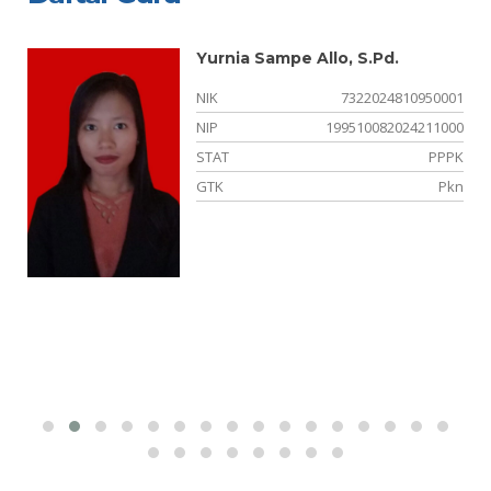
Yurnia Sampe Allo, S.Pd.
09
NIK
7322024810950001
NIP
199510082024211000
er
STAT
PPPK
ah
GTK
Pkn