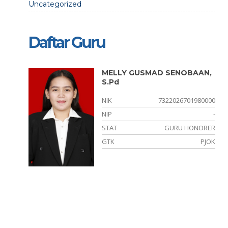
Uncategorized
Daftar Guru
MELLY GUSMAD SENOBAAN,
S.Pd
700001
NIK
7322026701980000
021003
NIP
-
PNS
STAT
GURU HONORER
EKOLAH
GTK
PJOK