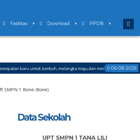
Fasilitas
Download
PPDB
06-08-2026
aru untuk tumbuh, melangka maju,dan menjadi versi terbaik bagi dirimu.
 Ganjil Mulai Tanggal 21 Desember 2025 sd Tanggal 4 Januari 2026
i ft SMPN 1 Bone-Bone)
Data Sekolah
UPT SMPN 1 TANA LILI