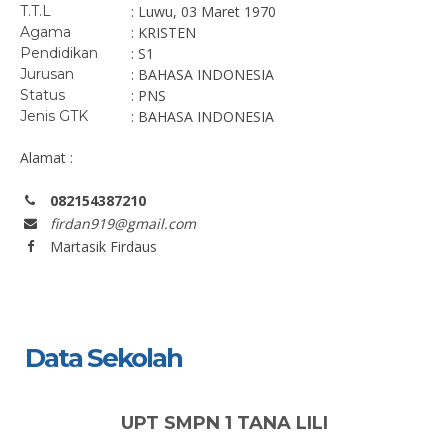
T.T.L
: Luwu, 03 Maret 1970
Agama
: KRISTEN
Pendidikan
: S1
Jurusan
: BAHASA INDONESIA
Status
: PNS
Jenis GTK
: BAHASA INDONESIA
Alamat :
082154387210
firdan919@gmail.com
Martasik Firdaus
Data Sekolah
UPT SMPN 1 TANA LILI