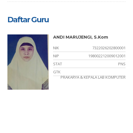
Daftar Guru
ANDI MARUJENGI, S.Kom
22
NIK
7322026202800001
-
NIP
198002212009012001
ER
STAT
PNS
AM
GTK
PRAKARYA & KEPALA LAB KOMPUTER