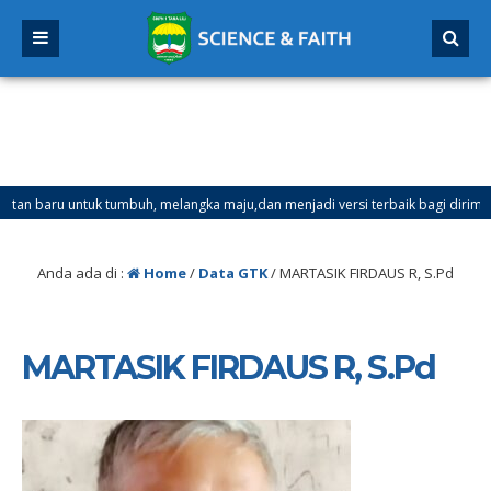
aru untuk tumbuh, melangka maju,dan menjadi versi terbaik bagi dirimu.
 Ganjil Mulai Tanggal 21 Desember 2025 sd Tanggal 4 Januari 2026
Anda ada di :
Home
/
Data GTK
/
MARTASIK FIRDAUS R, S.Pd
MARTASIK FIRDAUS R, S.Pd