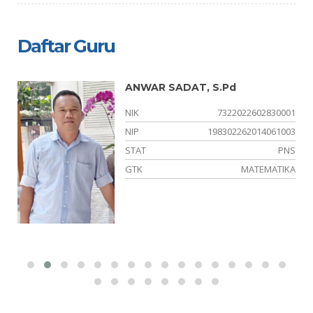
Daftar Guru
ANWAR SADAT, S.Pd
01
NIK
7322022602830001
00
NIP
198302262014061003
PK
STAT
PNS
kn
GTK
MATEMATIKA