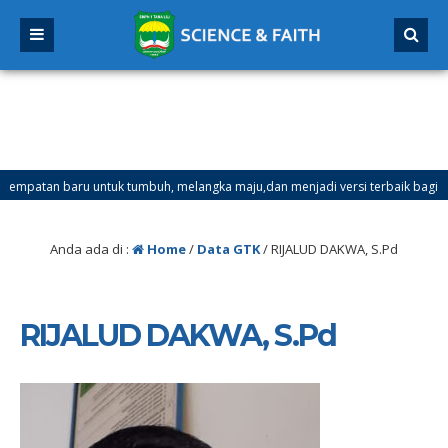
atan baru untuk tumbuh, melangka maju,dan menjadi versi terbaik bagi dirimu
mester Ganjil Mulai Tanggal 21 Desember 2025 sd Tanggal 4 Januari 2026
Anda ada di :
Home
/
Data GTK
/
RIJALUD DAKWA, S.Pd
RIJALUD DAKWA, S.Pd