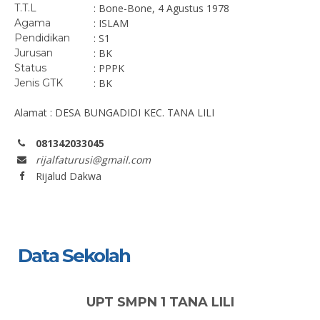
T.T.L
: Bone-Bone, 4 Agustus 1978
Agama
: ISLAM
Pendidikan
: S1
Jurusan
: BK
Status
: PPPK
Jenis GTK
: BK
Alamat : DESA BUNGADIDI KEC. TANA LILI
081342033045
rijalfaturusi@gmail.com
Rijalud Dakwa
Data Sekolah
UPT SMPN 1 TANA LILI