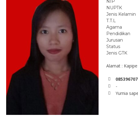
NIP
NUPTK
Jenis Kelamin
T.T.L
Agama
Pendidikan
Jurusan
Status
Jenis GTK
Alamat : Kapipe
085396707
-
Yurnia sape