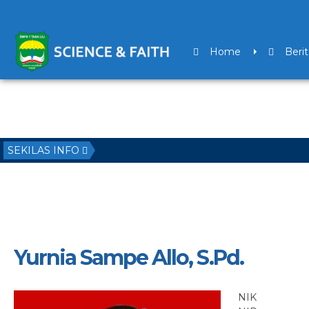
Home
Berit
SEKILAS INFO
Yurnia Sampe Allo, S.Pd.
NIK