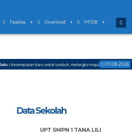
Fasilitas
Download
PPDB
07-08-2026
mpatan baru untuk tumbuh, melangka maju,dan menjadi versi terbaik bag
Semester Ganjil Mulai Tanggal 21 Desember 2025 sd Tanggal 4 Januari 2026
Data Sekolah
UPT SMPN 1 TANA LILI