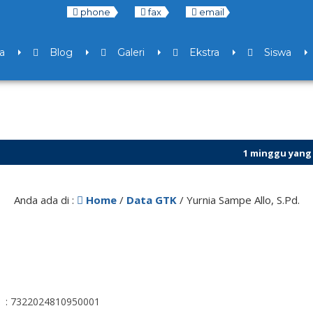
phone
fax
email
a
Blog
Galeri
Ekstra
Siswa
1 minggu yang lalu
/ Kese
7 bulan yang lalu
/ Libur 
Anda ada di :
Home
/
Data GTK
/
Yurnia Sampe Allo, S.Pd.
: 7322024810950001