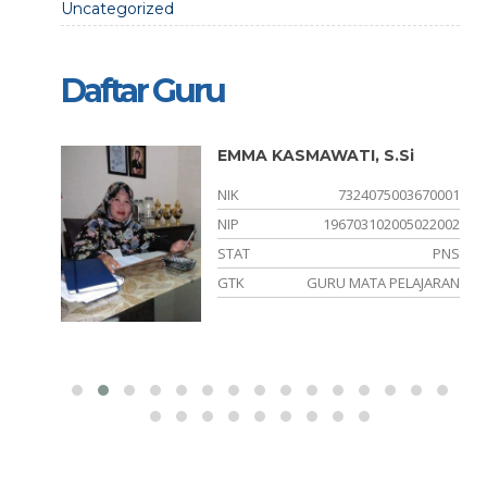
Uncategorized
Daftar Guru
EMMA KASMAWATI, S.Si
930001
NIK
7324075003670001
-
NIP
196703102005022002
ONORER
STAT
PNS
ONESIA
GTK
GURU MATA PELAJARAN