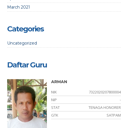
March 2021
Categories
Uncategorized
Daftar Guru
ICIH, S. Sos
00004
NIK
7322024101710004
-
NIP
197101011998022006
ORER
STAT
PNS
TPAM
GTK
KEPALA TU