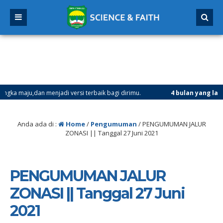
u,dan menjadi versi terbaik bagi dirimu.
4 bulan yang lalu
/ Sela
Anda ada di :
Home
/
Pengumuman
/
PENGUMUMAN JALUR
ZONASI || Tanggal 27 Juni 2021
PENGUMUMAN JALUR
ZONASI || Tanggal 27 Juni
2021