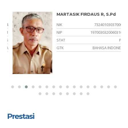
MARTASIK FIRDAUS R, S.Pd
74
NIK
7324010303700001
01
NIP
197003032006031003
NS
STAT
PNS
YA
GTK
BAHASA INDONESIA
Prestasi