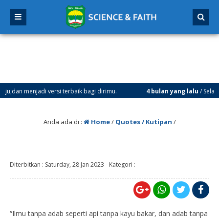
n menjadi versi terbaik bagi dirimu.
4 bulan yang lalu
/ Selamat M
025 sd Tanggal 4 Januari 2026
Anda ada di :
Home
/
Quotes / Kutipan
/
Diterbitkan :
Saturday, 28 Jan 2023
-
Kategori :
“Ilmu tanpa adab seperti api tanpa kayu bakar, dan adab tanpa