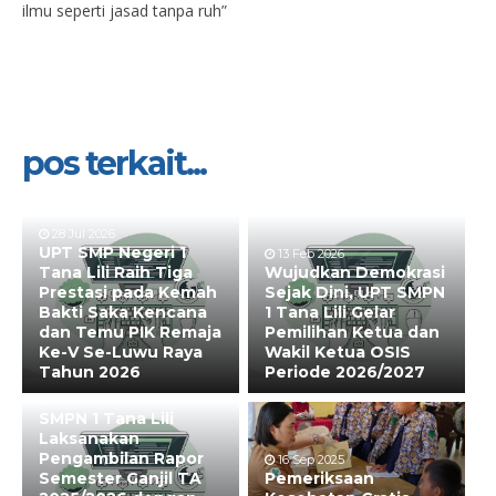
ilmu seperti jasad tanpa ruh”
pos terkait...
28 Jul 2026
UPT SMP Negeri 1
13 Feb 2026
Tana Lili Raih Tiga
Wujudkan Demokrasi
Prestasi pada Kemah
Sejak Dini, UPT SMPN
Bakti Saka Kencana
1 Tana Lili Gelar
dan Temu PIK Remaja
Pemilihan Ketua dan
Ke-V Se-Luwu Raya
Wakil Ketua OSIS
Tahun 2026
Periode 2026/2027
20 Dec 2025
SMPN 1 Tana Lili
Laksanakan
Pengambilan Rapor
16 Sep 2025
Semester Ganjil TA
Pemeriksaan