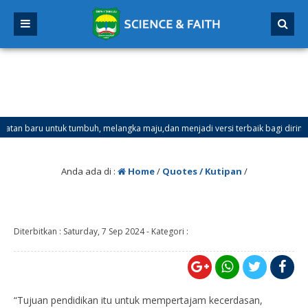
baru untuk tumbuh, melangka maju,dan menjadi versi terbaik bagi dirimu.
Anda ada di :
Home
/
Quotes / Kutipan
/
Diterbitkan :
Saturday, 7 Sep 2024
-
Kategori :
“Tujuan pendidikan itu untuk mempertajam kecerdasan,