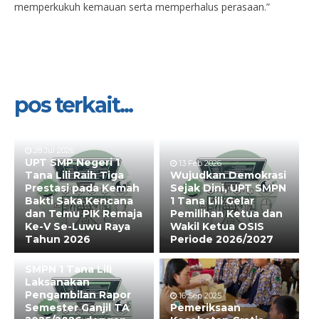
memperkukuh kemauan serta memperhalus perasaan.”
pos terkait...
28 Jul 2026
UPT SMP Negeri 1
13 Feb 2026
Tana Lili Raih Tiga
Wujudkan Demokrasi
Prestasi pada Kemah
Sejak Dini, UPT SMPN
Bakti Saka Kencana
1 Tana Lili Gelar
dan Temu PIK Remaja
Pemilihan Ketua dan
Ke-V Se-Luwu Raya
Wakil Ketua OSIS
Tahun 2026
Periode 2026/2027
20 Dec 2025
SMPN 1 Tana Lili
Laksanakan
Pengambilan Rapor
16 Sep 2025
Semester Ganjil TA
Pemeriksaan