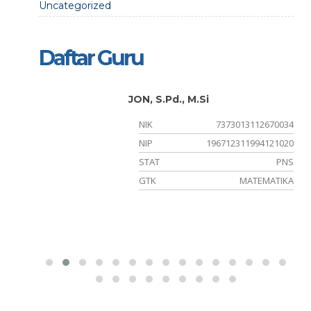
Uncategorized
Daftar Guru
JON, S.Pd., M.Si
810001
NIK
7373013112670034
012015
NIP
196712311994121020
PNS
STAT
PNS
NGGRIS
GTK
MATEMATIKA