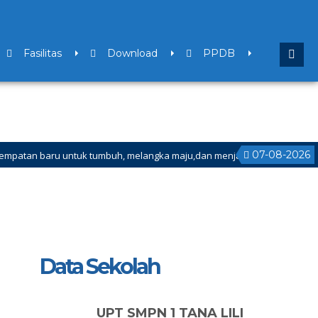
Fasilitas
Download
PPDB
07-08-2026
ru untuk tumbuh, melangka maju,dan menjadi versi terbaik bagi dirimu.
Ganjil Mulai Tanggal 21 Desember 2025 sd Tanggal 4 Januari 2026
Data Sekolah
UPT SMPN 1 TANA LILI