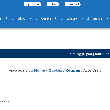
phone
fax
email
a
Blog
Galeri
Ekstra
Siswa
1 minggu yang lalu
/ Kesempatan ba
7 bulan yang lalu
/ Libur Semester 
Anda ada di :
Home
/
Quotes / Kutipan
/
Auto Draft
egori :