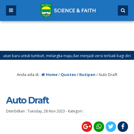
 baru untuk tumbuh, melangka maju,dan menjadi versi terbaik bagi dirimu.
er Ganjil Mulai Tanggal 21 Desember 2025 sd Tanggal 4 Januari 2026
Anda ada di :
Home
/
Quotes / Kutipan
/
Auto Draft
Auto Draft
Diterbitkan :
Tuesday, 28 Nov 2023
-
Kategori :