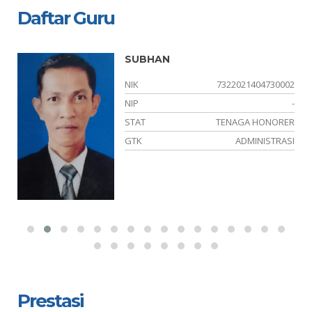
Daftar Guru
SUBHAN
01
NIK
7322021404730002
-
NIP
-
ER
STAT
TENAGA HONORER
IA
GTK
ADMINISTRASI
Prestasi