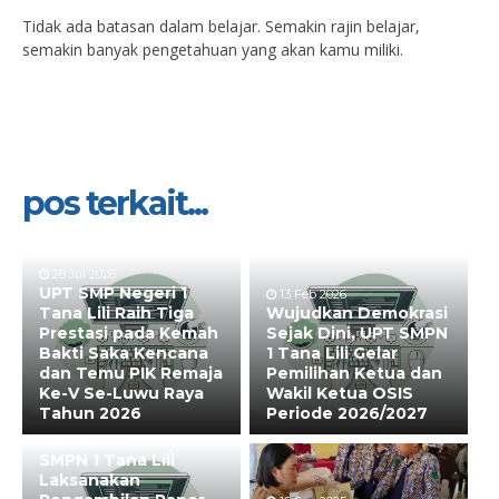
Tidak ada batasan dalam belajar. Semakin rajin belajar,
semakin banyak pengetahuan yang akan kamu miliki.
pos terkait...
28 Jul 2026
UPT SMP Negeri 1
13 Feb 2026
Tana Lili Raih Tiga
Wujudkan Demokrasi
Prestasi pada Kemah
Sejak Dini, UPT SMPN
Bakti Saka Kencana
1 Tana Lili Gelar
dan Temu PIK Remaja
Pemilihan Ketua dan
Ke-V Se-Luwu Raya
Wakil Ketua OSIS
Tahun 2026
Periode 2026/2027
20 Dec 2025
SMPN 1 Tana Lili
Laksanakan