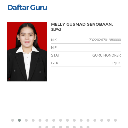
Daftar Guru
MELLY GUSMAD SENOBAAN,
S.Pd
01
NIK
7322026701980000
15
NIP
-
NS
STAT
GURU HONORER
IS
GTK
PJOK