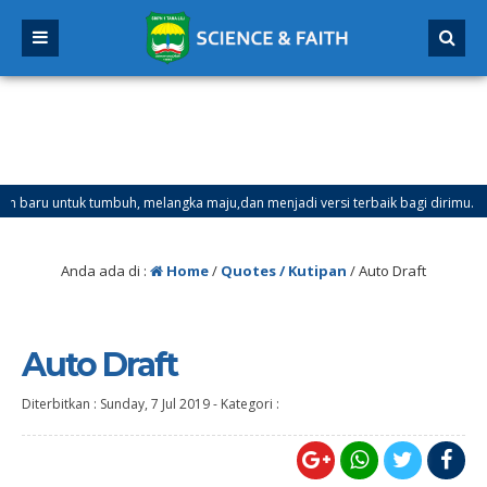
u untuk tumbuh, melangka maju,dan menjadi versi terbaik bagi dirimu.
anjil Mulai Tanggal 21 Desember 2025 sd Tanggal 4 Januari 2026
Anda ada di :
Home
/
Quotes / Kutipan
/
Auto Draft
Auto Draft
Diterbitkan :
Sunday, 7 Jul 2019
-
Kategori :