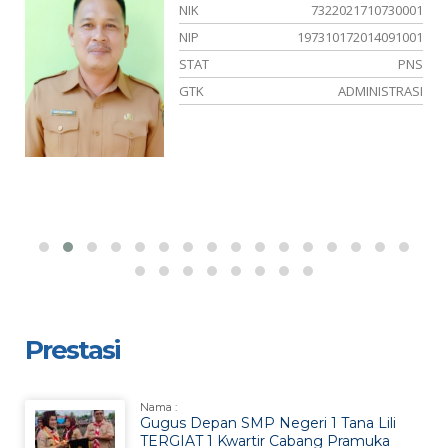
01
NIK
7322021710730001
23
NIP
197310172014091001
NS
STAT
PNS
IA
GTK
ADMINISTRASI
Prestasi
Nama :
Gugus Depan SMP Negeri 1 Tana Lili
TERGIAT 1 Kwartir Cabang Pramuka