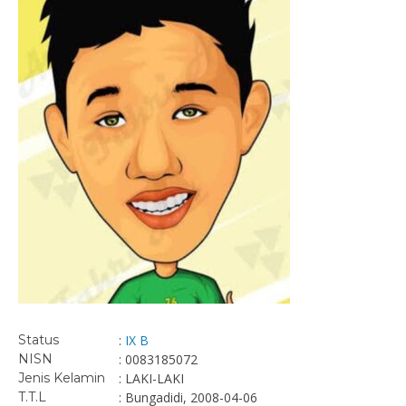
Status
:
IX B
NISN
: 0083185072
Jenis Kelamin
: LAKI-LAKI
T.T.L
: Bungadidi, 2008-04-06