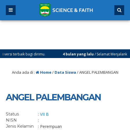
i terbaik bagi dirimu.
4 bulan yang lalu
/ Selamat Menjalankan Ib
 4 Januari 2026
Anda ada di :
Home
/
Data Siswa
/
ANGEL PALEMBANGAN
ANGEL PALEMBANGAN
Status
:
VII B
NISN
:
Jenis Kelamin
: Perempuan