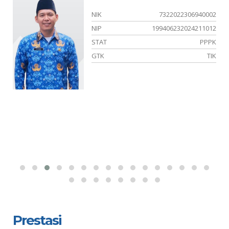
01
NIK
7322022306940002
-
NIP
199406232024211012
ER
STAT
PPPK
IA
GTK
TIK
Prestasi