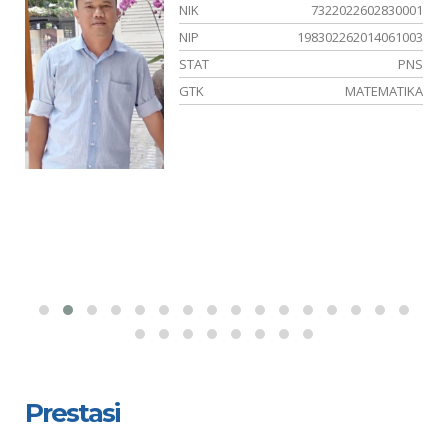
01
NIK
7322022602830001
23
NIP
198302262014061003
NS
STAT
PNS
IA
GTK
MATEMATIKA
Prestasi