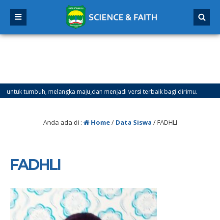
 tumbuh, melangka maju,dan menjadi versi terbaik bagi dirimu.
4 b
Anda ada di :
Home
/
Data Siswa
/
FADHLI
FADHLI