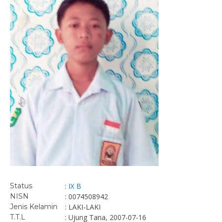
Status
:
IX B
NISN
: 0074508942
Jenis Kelamin
: LAKI-LAKI
T.T.L
: Ujung Tana, 2007-07-16