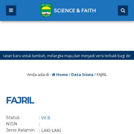
n baru untuk tumbuh, melangka maju,dan menjadi versi terbaik bagi dirimu.
ter Ganjil Mulai Tanggal 21 Desember 2025 sd Tanggal 4 Januari 2026
Anda ada di :
Home
/
Data Siswa
/
FAJRIL
FAJRIL
Status
:
VII B
NISN
:
Jenis Kelamin
: LAKI-LAKI