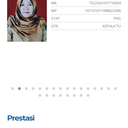
01
NIK
7322024101710004
01
NIP
197101011998022006
NS
STAT
PNS
SI
GTK
KEPALA TU
Prestasi