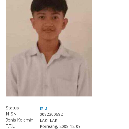
Status
:
IX B
NISN
: 0082300692
Jenis Kelamin
: LAKI-LAKI
T.T.L
: Porreang, 2008-12-09