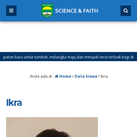
an baru untuk tumbuh, melangka maju,dan menjadi versi terbaik bagi dirimu.
ter Ganjil Mulai Tanggal 21 Desember 2025 sd Tanggal 4 Januari 2026
Anda ada di :
Home
/
Data Siswa
/
Ikra
Ikra