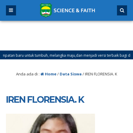
an baru untuk tumbuh, melangka maju,dan menjadi versi terbaik bagi dirimu.
ster Ganjil Mulai Tanggal 21 Desember 2025 sd Tanggal 4 Januari 2026
Anda ada di :
Home
/
Data Siswa
/
IREN FLORENSIA. K
IREN FLORENSIA. K