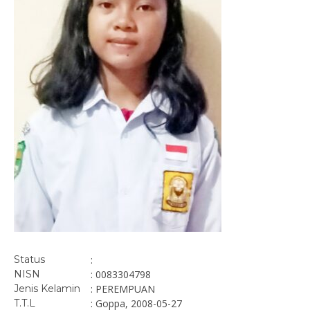
Status
:
NISN
: 0083304798
Jenis Kelamin
: PEREMPUAN
T.T.L
: Goppa, 2008-05-27