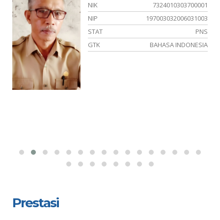
NIK
7324010303700001
03
NIP
197003032006031003
04
STAT
PNS
NS
GTK
BAHASA INDONESIA
AM
Prestasi