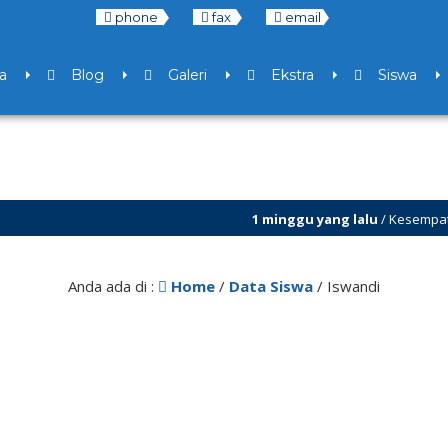
phone
fax
email
a
Blog
Galeri
Ekstra
Siswa
1 minggu yang lalu
/ Kesempatan baru unt
7 bulan yang lalu
/ Libur Semester Ganjil 
Anda ada di :
Home
/
Data Siswa
/
Iswandi