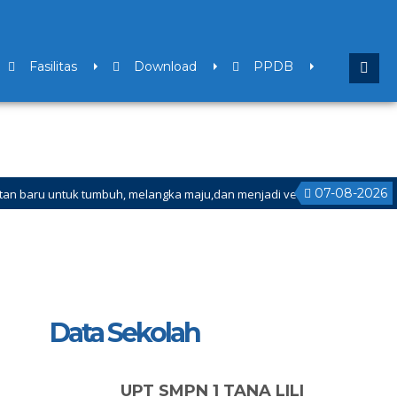
Fasilitas
Download
PPDB
07-08-2026
uk tumbuh, melangka maju,dan menjadi versi terbaik bagi dirimu.
Mulai Tanggal 21 Desember 2025 sd Tanggal 4 Januari 2026
Data Sekolah
UPT SMPN 1 TANA LILI