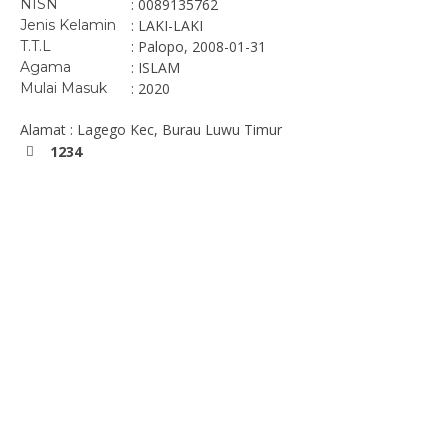
NISN
: 0089135762
Jenis Kelamin
: LAKI-LAKI
T.T.L
: Palopo, 2008-01-31
Agama
: ISLAM
Mulai Masuk
: 2020
Alamat : Lagego Kec, Burau Luwu Timur
1234