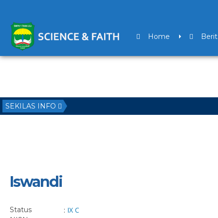
Home
Berit
SEKILAS INFO
Iswandi
Status
:
IX C