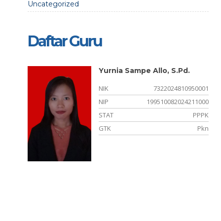
Uncategorized
Daftar Guru
Yurnia Sampe Allo, S.Pd.
800004
NIK
7322024810950001
-
NIP
199510082024211000
ONORER
STAT
PPPK
ATPAM
GTK
Pkn