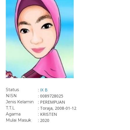
Status
:
IX B
NISN
: 0089728025
Jenis Kelamin
: PEREMPUAN
T.T.L
: Toraja, 2008-01-12
Agama
: KRISTEN
Mulai Masuk
: 2020