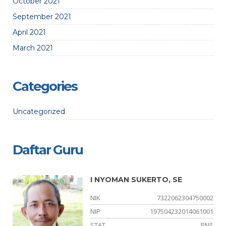
October 2021
September 2021
April 2021
March 2021
Categories
Uncategorized
Daftar Guru
I NYOMAN SUKERTO, SE
01
NIK
7322062304750002
23
NIP
197504232014061001
NS
STAT
PNS