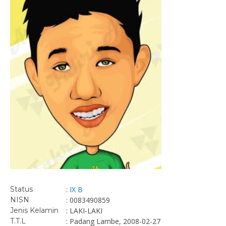
Status
:
IX B
NISN
: 0083490859
Jenis Kelamin
: LAKI-LAKI
T.T.L
: Padang Lambe, 2008-02-27