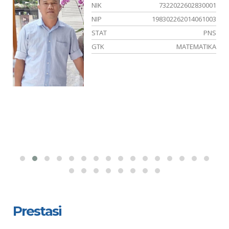
02
NIK
7322022602830001
04
NIP
198302262014061003
NS
STAT
PNS
PA
GTK
MATEMATIKA
Prestasi