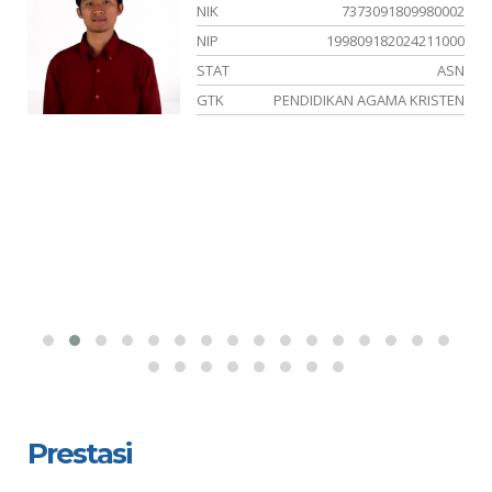
02
NIK
7373091809980002
13
NIP
199809182024211000
NS
STAT
ASN
SI
GTK
PENDIDIKAN AGAMA KRISTEN
Prestasi