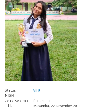
Status
:
VII B
NISN
:
Jenis Kelamin
: Perempuan
T.T.L
: Masamba, 22 Desember 2011