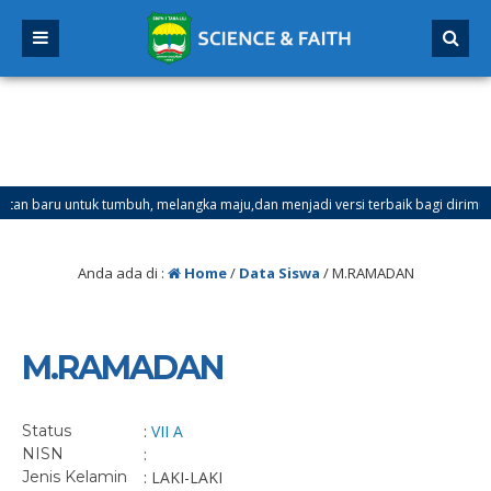
baru untuk tumbuh, melangka maju,dan menjadi versi terbaik bagi dirimu.
Anda ada di :
Home
/
Data Siswa
/
M.RAMADAN
M.RAMADAN
Status
:
VII A
NISN
:
Jenis Kelamin
: LAKI-LAKI