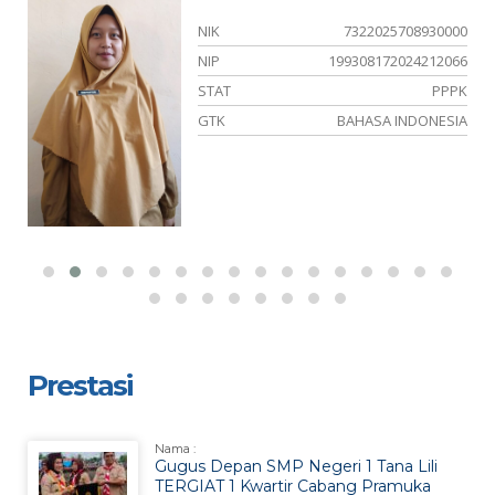
06
NIK
7322025708930000
16
NIP
199308172024212066
NS
STAT
PPPK
US
GTK
BAHASA INDONESIA
Prestasi
Nama :
Gugus Depan SMP Negeri 1 Tana Lili
TERGIAT 1 Kwartir Cabang Pramuka