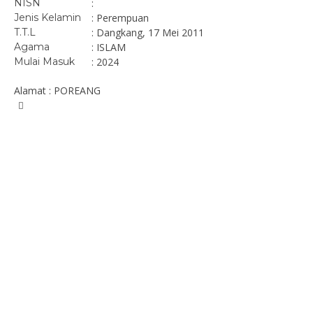
NISN
:
Jenis Kelamin
: Perempuan
T.T.L
: Dangkang, 17 Mei 2011
Agama
: ISLAM
Mulai Masuk
: 2024
Alamat : POREANG