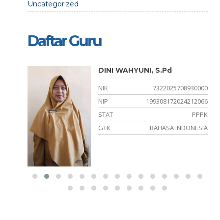
Uncategorized
Daftar Guru
DINI WAHYUNI, S.Pd
700001
NIK
7322025708930000
021003
NIP
199308172024212066
PNS
STAT
PPPK
EKOLAH
GTK
BAHASA INDONESIA