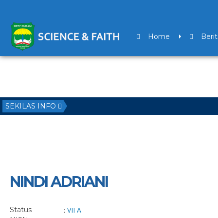
Home
Berit
SEKILAS INFO
NINDI ADRIANI
Status
:
VII A