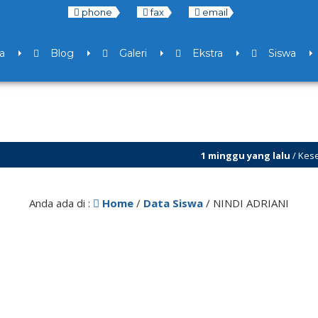
phone
fax
email
a
Blog
Galeri
Ekstra
Siswa
1 minggu yang lalu
/ Kesempatan ba
7 bulan yang lalu
/ Libur Semester G
Anda ada di :
Home
/
Data Siswa
/
NINDI ADRIANI