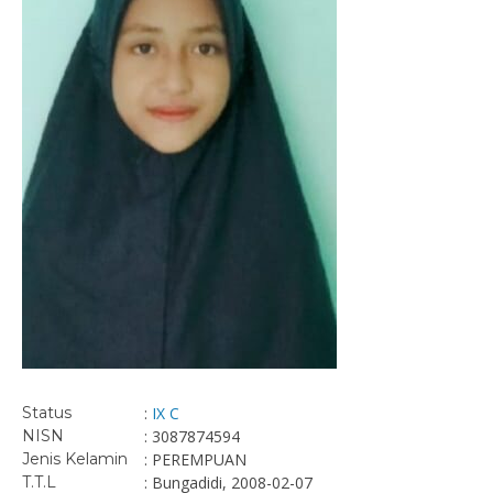
Status
:
IX C
NISN
: 3087874594
Jenis Kelamin
: PEREMPUAN
T.T.L
: Bungadidi, 2008-02-07