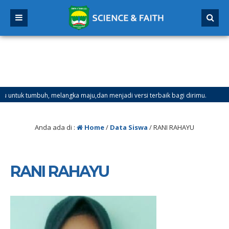
uk tumbuh, melangka maju,dan menjadi versi terbaik bagi dirimu.
4 
Mulai Tanggal 21 Desember 2025 sd Tanggal 4 Januari 2026
Anda ada di :
Home
/
Data Siswa
/
RANI RAHAYU
RANI RAHAYU