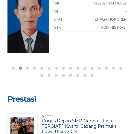
02
NIK
7322021404730002
16
NIP
-
W
STAT
TENAGA HONORER
is
GTK
ADMINISTRASI
Prestasi
Nama :
Gugus Depan SMP Negeri 1 Tana Lili
TERGIAT 1 Kwartir Cabang Pramuka
Luwu Utara 2024