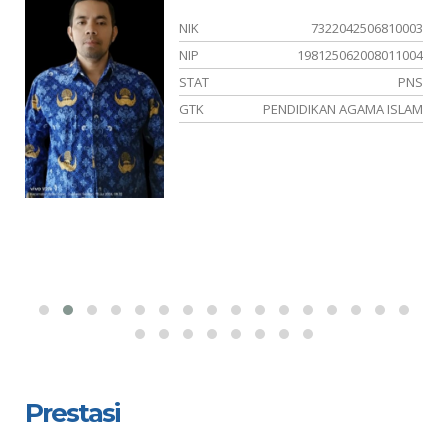
03
NIK
7322042506810003
46
NIP
198125062008011004
PK
STAT
PNS
KN
GTK
PENDIDIKAN AGAMA ISLAM
Prestasi