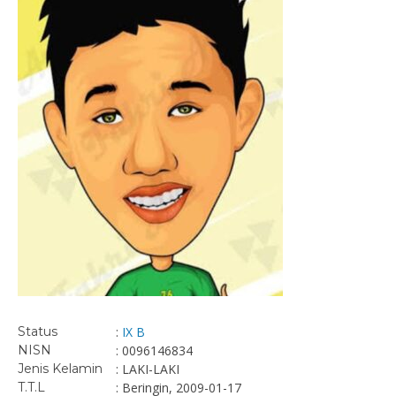
Status
:
IX B
NISN
: 0096146834
Jenis Kelamin
: LAKI-LAKI
T.T.L
: Beringin, 2009-01-17