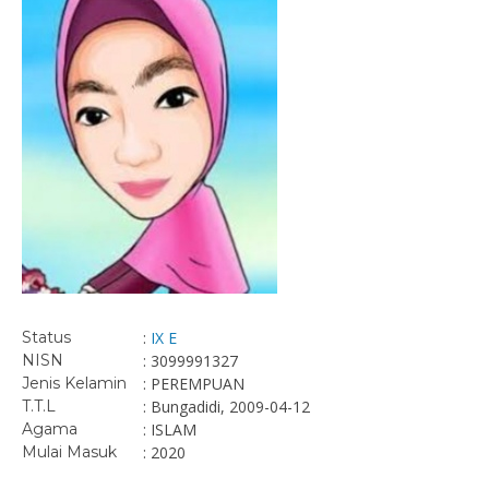
Status
:
IX E
NISN
: 3099991327
Jenis Kelamin
: PEREMPUAN
T.T.L
: Bungadidi, 2009-04-12
Agama
: ISLAM
Mulai Masuk
: 2020