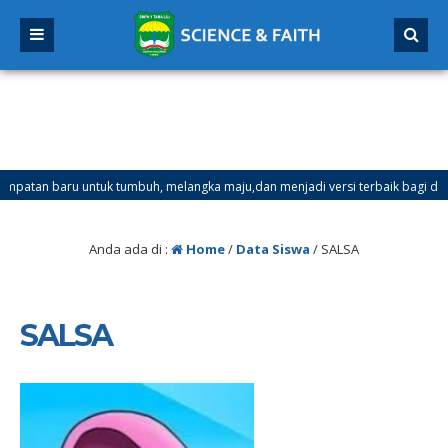
an baru untuk tumbuh, melangka maju,dan menjadi versi terbaik bagi dirimu.
ster Ganjil Mulai Tanggal 21 Desember 2025 sd Tanggal 4 Januari 2026
Anda ada di :
Home
/
Data Siswa
/
SALSA
SALSA