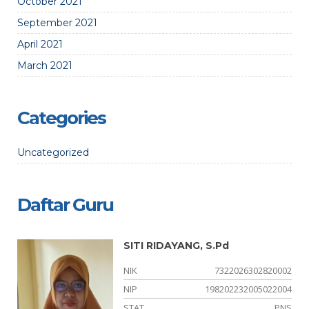
October 2021
September 2021
April 2021
March 2021
Categories
Uncategorized
Daftar Guru
SITI RIDAYANG, S.Pd
34
NIK
7322026302820002
20
NIP
198202232005022004
NS
STAT
PNS