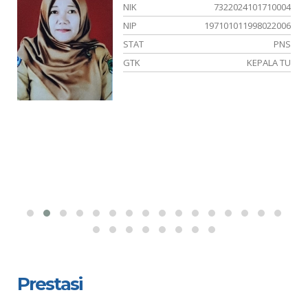
02
NIK
7322024101710004
13
NIP
197101011998022006
NS
STAT
PNS
SI
GTK
KEPALA TU
Prestasi