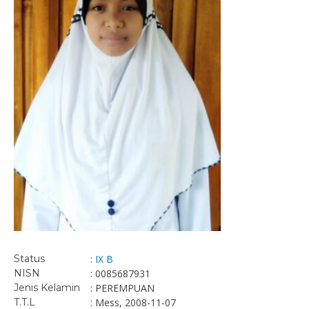
Status
:
IX B
NISN
: 0085687931
Jenis Kelamin
: PEREMPUAN
T.T.L
: Mess, 2008-11-07