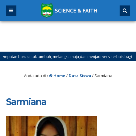
tan baru untuk tumbuh, melangka maju,dan menjadi versi terbaik bagi dirimu.
ester Ganjil Mulai Tanggal 21 Desember 2025 sd Tanggal 4 Januari 2026
Anda ada di :
Home
/
Data Siswa
/
Sarmiana
Sarmiana