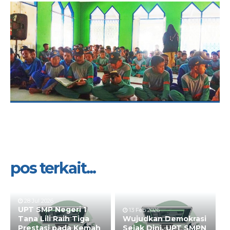
pos terkait...
28 Jul 2026
UPT SMP Negeri 1
13 Feb 2026
Tana Lili Raih Tiga
Wujudkan Demokrasi
Prestasi pada Kemah
Sejak Dini, UPT SMPN