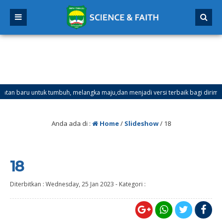
aru untuk tumbuh, melangka maju,dan menjadi versi terbaik bagi dirimu.
 Ganjil Mulai Tanggal 21 Desember 2025 sd Tanggal 4 Januari 2026
Anda ada di :
Home
/
Slideshow
/
18
18
Diterbitkan :
Wednesday, 25 Jan 2023
-
Kategori :