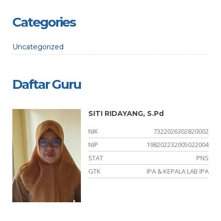
Categories
Uncategorized
Daftar Guru
SITI RIDAYANG, S.Pd
02
NIK
7322026302820002
-
NIP
198202232005022004
ER
STAT
PNS
SI
GTK
IPA & KEPALA LAB IPA