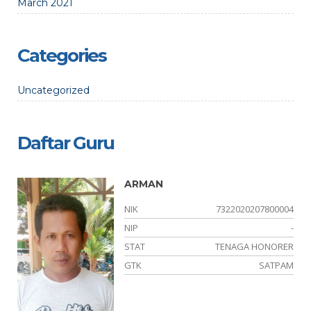
March 2021
Categories
Uncategorized
Daftar Guru
ARMAN
01
NIK
7322020207800004
02
NIP
-
PK
STAT
TENAGA HONORER
BK
GTK
SATPAM