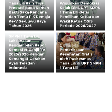
Tana Lili Raih Tiga
Wujudkan Demokrasi
Prestasi pada Kemah
Sejak Dini, UPT SMPN
Bakti Saka Kencana
1 Tana Lili Gelar
dan Temu PIK Remaja
Pemilihan Ketua dan
Ke-V Se-Luwu Raya
Wakil Ketua OSIS
Tahun 2026
Periode 2026/2027
20 Dec 2025
SMPN 1 Tana Lili
Laksanakan
Pengambilan Rapor
16 Sep 2025
Semester Ganjil TA
Pemeriksaan
2025/2026 dengan
Kesehatan Gratis
Semangat Gerakan
oleh Puskesmas
Ayah Teladan
Tana Lili di UPT SMPN
Indonesia
1 Tana Lili