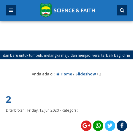
aru untuk tumbuh, melangka maju,dan menjadi versi terbaik bagi dirimu.
Ganjil Mulai Tanggal 21 Desember 2025 sd Tanggal 4 Januari 2026
Anda ada di :
Home
/
Slideshow
/
2
2
Diterbitkan :
Friday, 12 Jun 2020
-
Kategori :