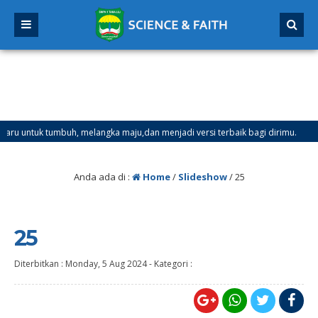
tuk tumbuh, melangka maju,dan menjadi versi terbaik bagi dirimu.
4
l Mulai Tanggal 21 Desember 2025 sd Tanggal 4 Januari 2026
Anda ada di :
Home
/
Slideshow
/
25
25
Diterbitkan :
Monday, 5 Aug 2024
-
Kategori :