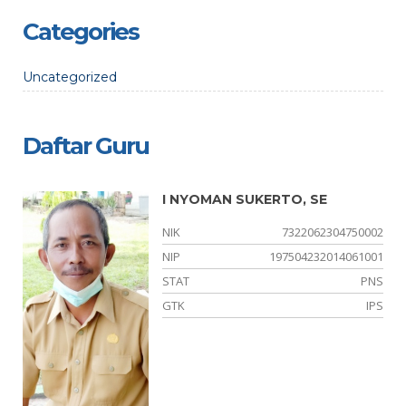
Categories
Uncategorized
Daftar Guru
I NYOMAN SUKERTO, SE
01
NIK
7322062304750002
00
NIP
197504232014061001
PK
STAT
PNS
kn
GTK
IPS