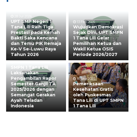
28 Jul 2026
UPT SMP Negeri 1
13 Feb 2026
Tana Lili Raih Tiga
Wujudkan Demokrasi
Prestasi pada Kemah
Sejak Dini, UPT SMPN
Bakti Saka Kencana
1 Tana Lili Gelar
dan Temu PIK Remaja
Pemilihan Ketua dan
Ke-V Se-Luwu Raya
Wakil Ketua OSIS
Tahun 2026
Periode 2026/2027
20 Dec 2025
SMPN 1 Tana Lili
Laksanakan
Pengambilan Rapor
16 Sep 2025
Semester Ganjil TA
Pemeriksaan
2025/2026 dengan
Kesehatan Gratis
Semangat Gerakan
oleh Puskesmas
Ayah Teladan
Tana Lili di UPT SMPN
Indonesia
1 Tana Lili