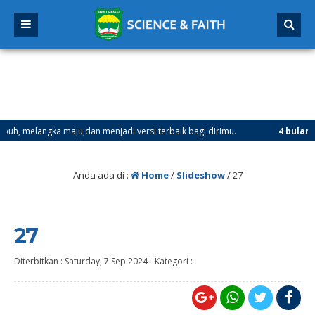
langka maju,dan menjadi versi terbaik bagi dirimu.
4 bulan yang l
l 21 Desember 2025 sd Tanggal 4 Januari 2026
Anda ada di :
Home
/
Slideshow
/
27
27
Diterbitkan :
Saturday, 7 Sep 2024
-
Kategori :