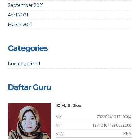
September 2021
April 2021
March 2021
Categories
Uncategorized
Daftar Guru
ICIH, S. Sos
01
NIK
7322024101710004
03
NIP
197101011998022006
NS
STAT
PNS