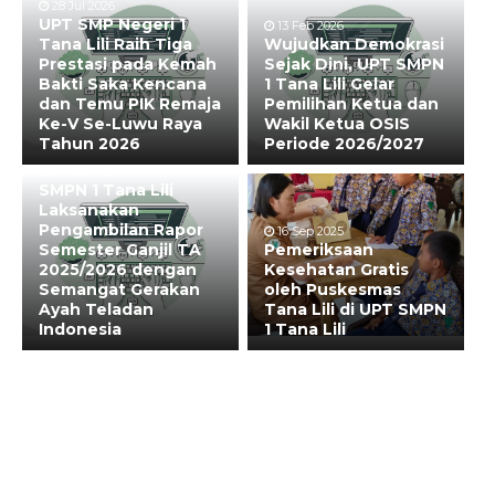
28 Jul 2026
UPT SMP Negeri 1
13 Feb 2026
Tana Lili Raih Tiga
Wujudkan Demokrasi
Prestasi pada Kemah
Sejak Dini, UPT SMPN
Bakti Saka Kencana
1 Tana Lili Gelar
dan Temu PIK Remaja
Pemilihan Ketua dan
Ke-V Se-Luwu Raya
Wakil Ketua OSIS
Tahun 2026
Periode 2026/2027
20 Dec 2025
SMPN 1 Tana Lili
Laksanakan
Pengambilan Rapor
16 Sep 2025
Semester Ganjil TA
Pemeriksaan
2025/2026 dengan
Kesehatan Gratis
Semangat Gerakan
oleh Puskesmas
Ayah Teladan
Tana Lili di UPT SMPN
Indonesia
1 Tana Lili