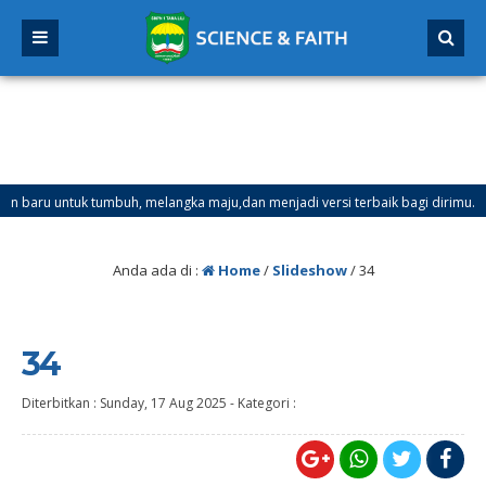
 untuk tumbuh, melangka maju,dan menjadi versi terbaik bagi dirimu.
njil Mulai Tanggal 21 Desember 2025 sd Tanggal 4 Januari 2026
Anda ada di :
Home
/
Slideshow
/
34
34
Diterbitkan :
Sunday, 17 Aug 2025
-
Kategori :