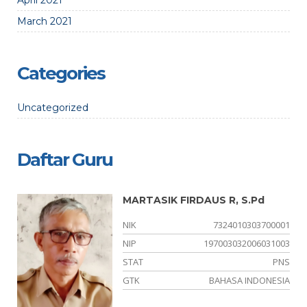
April 2021
March 2021
Categories
Uncategorized
Daftar Guru
MARTASIK FIRDAUS R, S.Pd
01
NIK
7324010303700001
23
NIP
197003032006031003
NS
STAT
PNS
IA
GTK
BAHASA INDONESIA