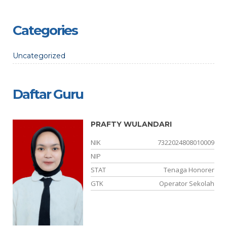
Categories
Uncategorized
Daftar Guru
PRAFTY WULANDARI
01
NIK
7322024808010009
06
NIP
PK
STAT
Tenaga Honorer
BK
GTK
Operator Sekolah