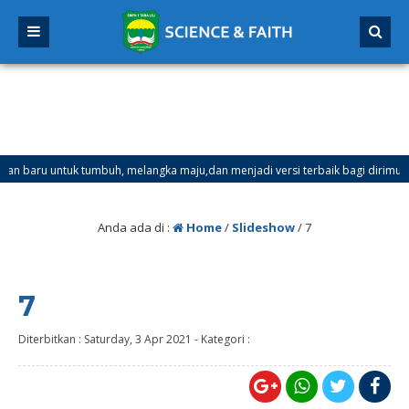
ru untuk tumbuh, melangka maju,dan menjadi versi terbaik bagi dirimu.
anjil Mulai Tanggal 21 Desember 2025 sd Tanggal 4 Januari 2026
Anda ada di :
Home
/
Slideshow
/
7
7
Diterbitkan :
Saturday, 3 Apr 2021
-
Kategori :