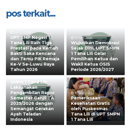
pos terkait...
28 Jul 2026
UPT SMP Negeri 1
13 Feb 2026
Tana Lili Raih Tiga
Wujudkan Demokrasi
Prestasi pada Kemah
Sejak Dini, UPT SMPN
Bakti Saka Kencana
1 Tana Lili Gelar
dan Temu PIK Remaja
Pemilihan Ketua dan
Ke-V Se-Luwu Raya
Wakil Ketua OSIS
Tahun 2026
Periode 2026/2027
20 Dec 2025
SMPN 1 Tana Lili
Laksanakan
Pengambilan Rapor
16 Sep 2025
Semester Ganjil TA
Pemeriksaan
2025/2026 dengan
Kesehatan Gratis
Semangat Gerakan
oleh Puskesmas
Ayah Teladan
Tana Lili di UPT SMPN
Indonesia
1 Tana Lili