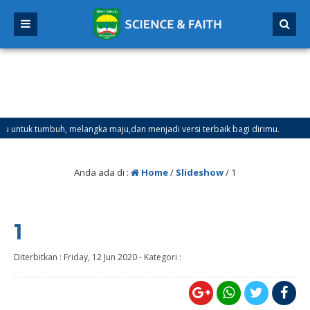
 tumbuh, melangka maju,dan menjadi versi terbaik bagi dirimu.
4 bu
lai Tanggal 21 Desember 2025 sd Tanggal 4 Januari 2026
Anda ada di :
Home
/
Slideshow
/
1
1
Diterbitkan :
Friday, 12 Jun 2020
-
Kategori :