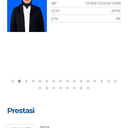
03
NIP
197805132024212006
NS
STAT
PPPK
KA
GTK
BK
Prestasi
Nama :